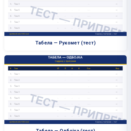
Табела — Рукомет (тест)
Табела — Одбојка (тест)