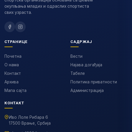
спортска организација основана са циљем
окупљања младих и одраслих спортиста
свих узраста.
СТРАНИЦЕ
САДРЖАЈ
Почетна
Вести
О нама
Најава догађаја
Контакт
Табеле
Архива
Политика приватности
Мапа сајта
Администрација
КОНТАКТ
Иво Лоле Рибара 6
17500 Врање, Србија