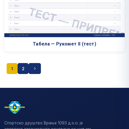
Табела — Рукомет II (тест)
1
2
Пагинација
чланака
Спортско друштво Врање 1093 д.о.о. је