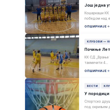
Још једна 
Кошаркаши КК 
победом над е
ОПШИРНИЈЕ
КЛУБОВИ — 
Почиње Лет
КК СД „Врање 1
такмичити 4…
ОПШИРНИЈЕ
ВЕСТИ
КЛ
У породици
Спортско друшт
под окриљем д