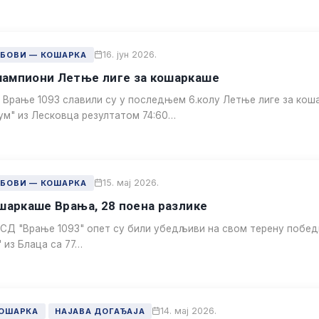
16. јун 2026.
УБОВИ — КОШАРКА
ампиони Летње лиге за кошаркаше
Врање 1093 славили су у последњем 6.колу Летње лиге за кош
ум" из Лесковца резултатом 74:60…
15. мај 2026.
УБОВИ — КОШАРКА
шаркаше Врања, 28 поена разлике
СД "Врање 1093" опет су били убедљиви на свом терену побед
 из Блаца са 77…
14. мај 2026.
КОШАРКА
НАЈАВА ДОГАЂАЈА