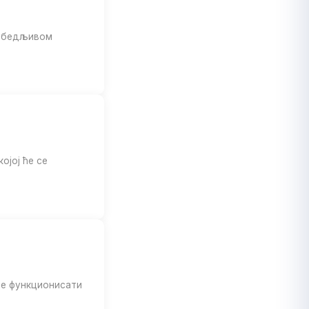
 убедљивом
ојој ће се
 ће функционисати