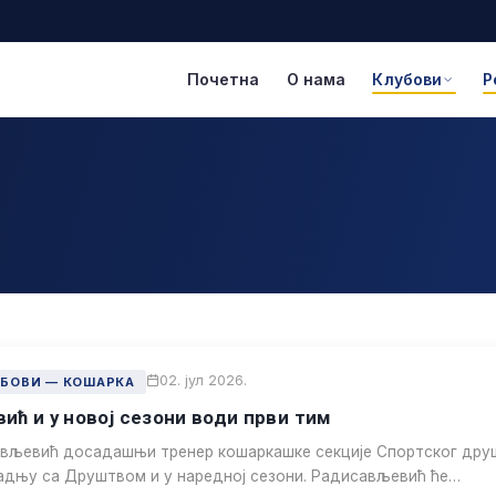
Почетна
О нама
Клубови
Р
02. јул 2026.
УБОВИ — КОШАРКА
ћ и у новој сезони води први тим
вљевић досадашњи тренер кошаркашке секције Спортског дру
адњу са Друштвом и у наредној сезони. Радисављевић ће…