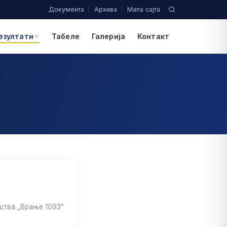
Документа
Архива
Мапа сајта
езултати
Табеле
Галерија
Контакт
штва „Врање 1093“