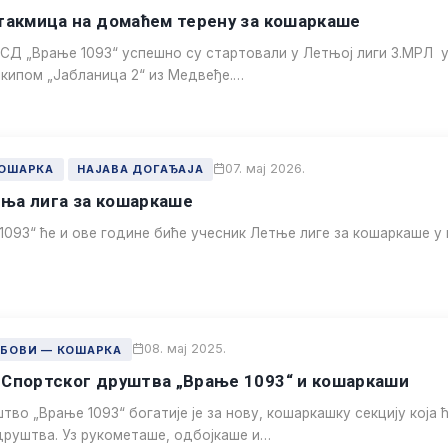
утакмица на домаћем терену за кошаркаше
СД „Врање 1093“ успешно су стартовали у Летњој лиги 3.МРЛ
кипом „Јабланица 2“ из Медвеђе.…
07. мај 2026.
КОШАРКА
НАЈАВА ДОГАЂАЈА
ња лига за кошаркаше
093“ ће и ове године биће учесник Летње лиге за кошаркаше у к
08. мај 2025.
УБОВИ — КОШАРКА
 Спортског друштва „Врање 1093“ и кошаркаши
во „Врање 1093“ богатије је за нову, кошаркашку секцију која
руштва. Уз рукометаше, одбојкаше и…