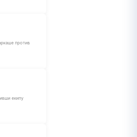
аркаше против
ивши екипу