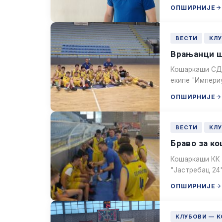
ОПШИРНИЈЕ
ВЕСТИ
КЛ
Врањанци ш
Кошаркаши СД 
екипе "Импери
ОПШИРНИЈЕ
ВЕСТИ
КЛ
Браво за ко
Кошаркаши КК 
"Јастребац 24"
ОПШИРНИЈЕ
КЛУБОВИ — 