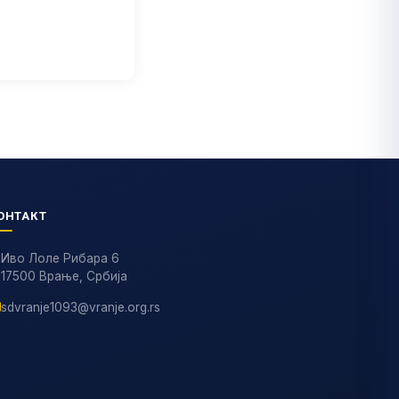
ОНТАКТ
Иво Лоле Рибара 6
17500 Врање, Србија
sdvranje1093@vranje.org.rs