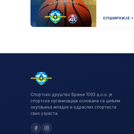
ОПШИРНИЈЕ
Спортско друштво Врање 1093 д.о.о. је
спортска организација основана са циљем
окупљања младих и одраслих спортиста
свих узраста.