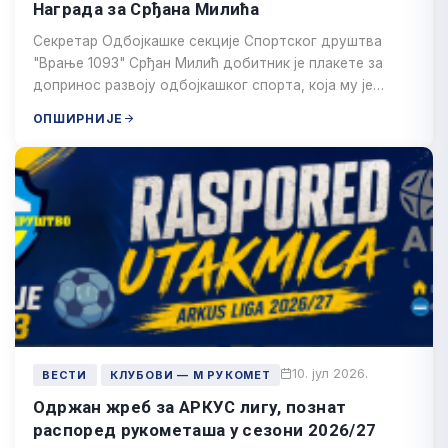
Награда за Срђана Милића
Секретар Одбојкашке секције Спортског друштва
"Врање 1093" Срђан Милић добитник је плакете за
допринос развоју одбојкашког спорта, која му је…
ОПШИРНИЈЕ
10. јул 2026.
ВЕСТИ
КЛУБОВИ — М РУКОМЕТ
Одржан жреб за АРКУС лигу, познат
распоред рукометаша у сезони 2026/27