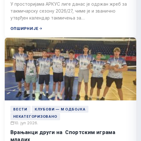
У просторијама АРКУС лиге данас је одржан жреб за
такмичарску сезону 2026/27, чиме је и званично
утврђен календар такмичења за…
ОПШИРНИЈЕ
ВЕСТИ
КЛУБОВИ — М ОДБОЈКА
НЕКАТЕГОРИЗОВАНО
10. јул 2026.
Врањанци други на Спортским играма
младих