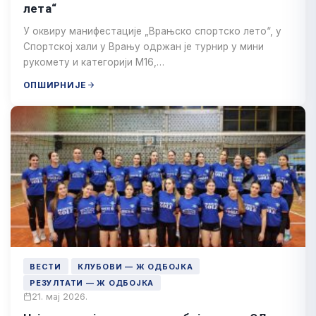
лета“
У оквиру манифестације „Врањско спортско лето“, у
Спортској хали у Врању одржан је турнир у мини
рукомету и категорији М16,…
ОПШИРНИЈЕ
ВЕСТИ
КЛУБОВИ — Ж ОДБОЈКА
РЕЗУЛТАТИ — Ж ОДБОЈКА
21. мај 2026.