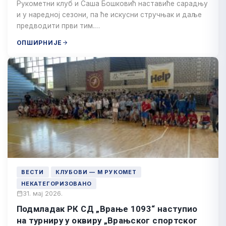
Рукометни клуб и Саша Бошковић наставиће сарадњу
и у наредној сезони, па ће искусни стручњак и даље
предводити први тим.…
ОПШИРНИЈЕ
ВЕСТИ
КЛУБОВИ — М РУКОМЕТ
НЕКАТЕГОРИЗОВАНО
31. мај 2026.
Подмладак РК СД „Врање 1093“ наступио
на турниру у оквиру „Врањског спортског