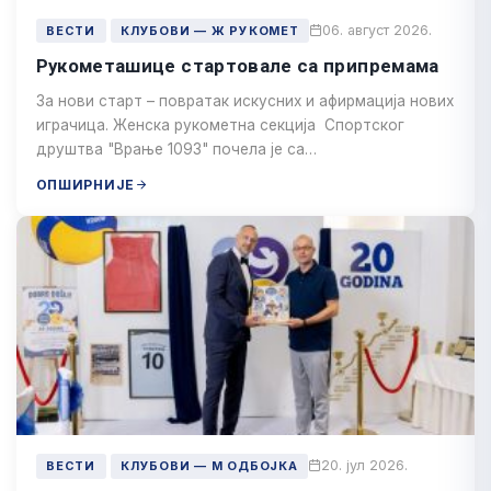
06. август 2026.
ВЕСТИ
КЛУБОВИ — Ж РУКОМЕТ
Рукометашице стартовале са припремама
За нови старт – повратак искусних и афирмација нових
играчица. Женска рукометна секција Спортског
друштва "Врање 1093" почела је са…
ОПШИРНИЈЕ
20. јул 2026.
ВЕСТИ
КЛУБОВИ — М ОДБОЈКА