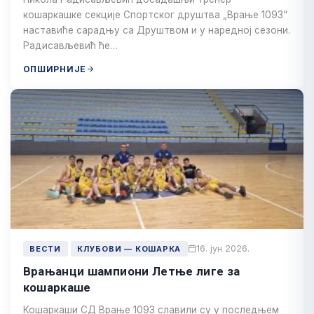
кошаркашке секције Спортског друштва „Врање 1093“
наставиће сарадњу са Друштвом и у наредној сезони.
Радисављевић ће…
ОПШИРНИЈЕ
16. јун 2026.
ВЕСТИ
КЛУБОВИ — КОШАРКА
Врањанци шампиони Летње лиге за
кошаркаше
Кошаркаши СД Врање 1093 славили су у последњем