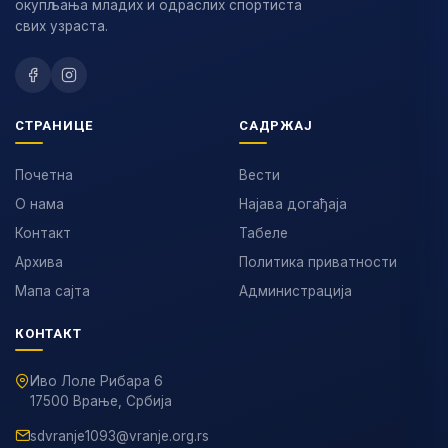
окупљања младих и одраслих спортиста
свих узраста.
СТРАНИЦЕ
САДРЖАЈ
Почетна
Вести
О нама
Најава догађаја
Контакт
Табеле
Архива
Политика приватности
Мапа сајта
Администрација
КОНТАКТ
Иво Лоле Рибара 6
17500 Врање, Србија
sdvranje1093@vranje.org.rs