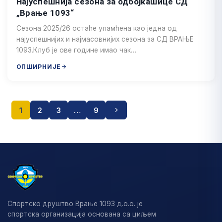
Најуспешнија сезона за одбојкашице СД
„Врање 1093“
Сезона 2025/26 остаће упамћена као једна од
најуспешнијих и најмасовнијих сезона за СД ВРАЊЕ
1093.Клуб је ове године имао чак…
ОПШИРНИЈЕ
1
2
3
…
9
Пагинација
чланака
Спортско друштво Врање 1093 д.о.о. је
спортска организација основана са циљем