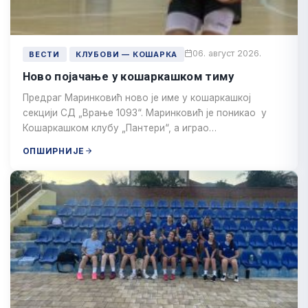
06. август 2026.
ВЕСТИ
КЛУБОВИ — КОШАРКА
Ново појачање у кошаркашком тиму
Предраг Маринковић ново је име у кошаркашкој
секцији СД „Врање 1093“. Маринковић је поникао у
Кошаркашком клубу „Пантери“, а играо…
ОПШИРНИЈЕ