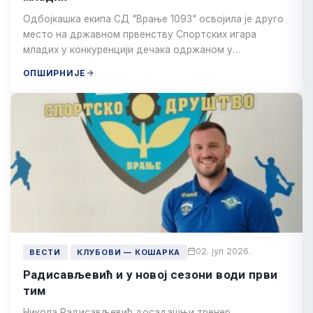
Одбојкашка екипа СД "Врање 1093" освојила је друго
место на државном првенству Спортских игара
младих у конкуренцији дечака одржаном у…
ОПШИРНИЈЕ
02. јул 2026.
ВЕСТИ
КЛУБОВИ — КОШАРКА
Радисављевић и у новој сезони води први
тим
Никола Радисављевић досадашњи тренер