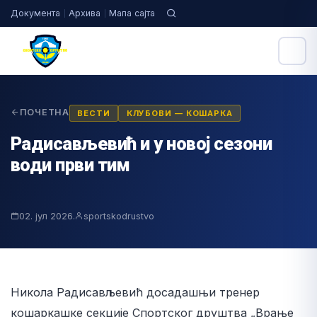
Документа
Архива
Мапа сајта
ПОЧЕТНА
ВЕСТИ
КЛУБОВИ — КОШАРКА
Радисављевић и у новој сезони
води први тим
02. јул 2026.
sportskodrustvo
Никола Радисављевић досадашњи тренер
кошаркашке секције Спортског друштва „Врање