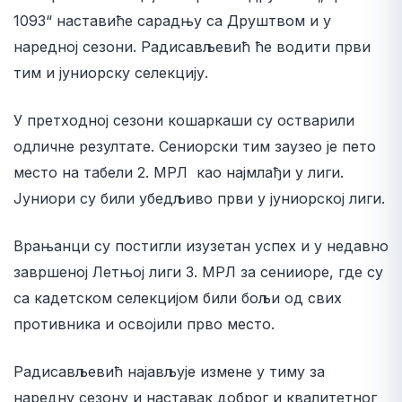
1093“ наставиће сарадњу са Друштвом и у
наредној сезони. Радисављевић ће водити први
тим и јуниорску селекцију.
У претходној сезони кошаркаши су остварили
одличне резултате. Сениорски тим заузео је пето
место на табели 2. МРЛ као најмлађи у лиги.
Јуниори су били убедљиво први у јуниорској лиги.
Врањанци су постигли изузетан успех и у недавно
завршеној Летњој лиги 3. МРЛ за сенииоре, где су
са кадетском селекцијом били бољи од свих
противника и освојили прво место.
Радисављевић најављује измене у тиму за
наредну сезону и наставак доброг и квалитетног