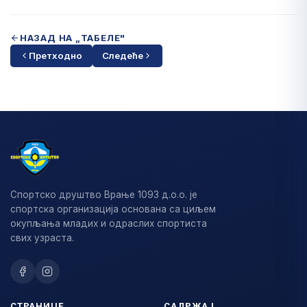
НАЗАД НА „ТАБЕЛЕ"
Претходно
Следеће
Спортско друштво Врање 1093 д.о.о. је
спортска организација основана са циљем
окупљања младих и одраслих спортиста
свих узраста.
СТРАНИЦЕ
САДРЖАЈ