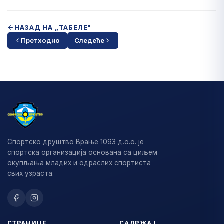
НАЗАД НА „ТАБЕЛЕ"
Претходно
Следеће
Спортско друштво Врање 1093 д.о.о. је
спортска организација основана са циљем
окупљања младих и одраслих спортиста
свих узраста.
СТРАНИЦЕ
САДРЖАЈ