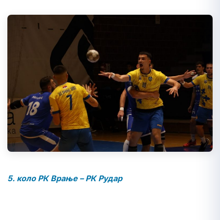
5. коло РК Врање – РК Рудар