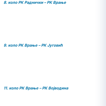
8. коло РК Раднички – РК Врање
9. коло РК Врање – РК Југовић
11. коло РК Врање – РК Војводина