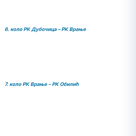
6. коло РК Дубочица – РК Врање
7. коло РК Врање – РК Обилић