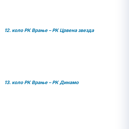
12. коло РК Врање – РК Црвена звезда
13. коло РК Врање – РК Динамо