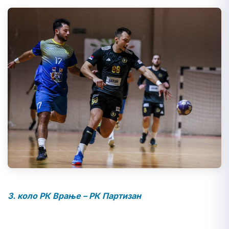
3. коло РК Врање – РК Партизан