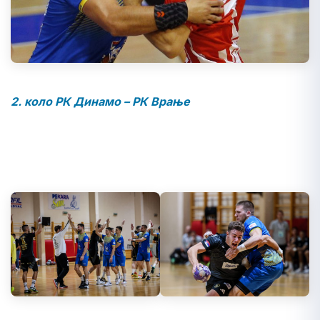
2. коло РК Динамо – РК Врање