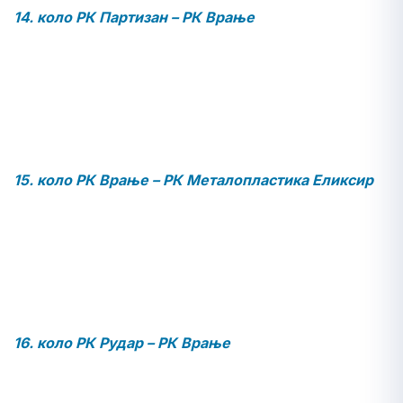
14. коло РК Партизан –
РК Врање
15. коло РК Врање –
РК Металопластика Еликсир
16. коло РК Рудар – РК Врање